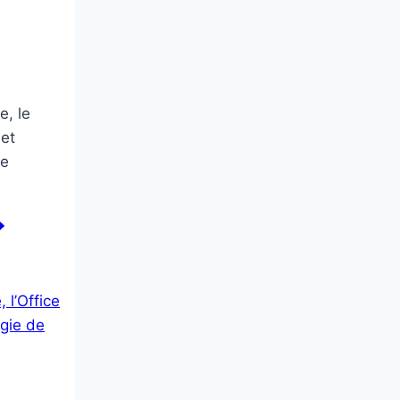
e, le
 et
ne