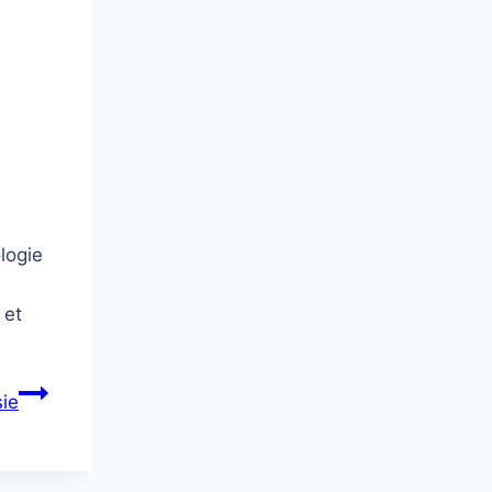
logie
 et
sie