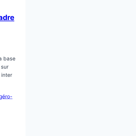
cadre
la base
 sur
inter
lgéro-